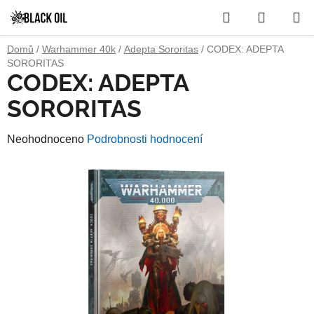
Přejít
Hledat
NÁKUP
na
obsah
KOŠÍK
Domů
/
Warhammer 40k
/
Adepta Sororitas
/
CODEX: ADEPTA
SORORITAS
CODEX: ADEPTA
SORORITAS
Průměrné
Neohodnoceno
Podrobnosti hodnocení
hodnocení
produktu
je
0,0
z
5
hvězdiček.