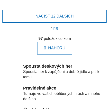
NAČÍST 12 DALŠÍCH
S
1
t
9
r
O
á
97
položek celkem
v
n
l
k
NAHORU
á
o
d
v
a
á
c
n
Spousta deskových her
í
í
Spousta her k zapůjčení a dobré jídlo a pití k
p
tomu!
r
v
Pravidelné akce
k
Turnaje ve vašich oblíbených hrách a mnoho
y
dalšího.
v