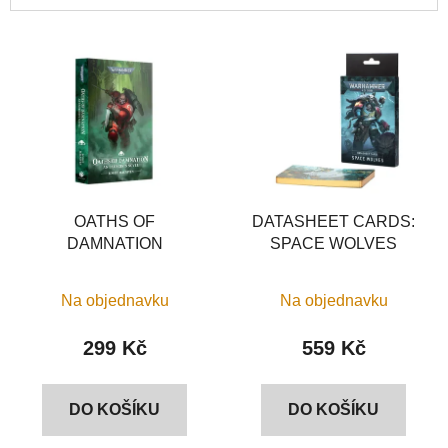
í
V
p
ý
r
p
o
i
d
s
u
p
k
r
t
o
OATHS OF
DATASHEET CARDS:
ů
DAMNATION
SPACE WOLVES
d
u
k
Na objednavku
Na objednavku
t
299 Kč
559 Kč
ů
DO KOŠÍKU
DO KOŠÍKU