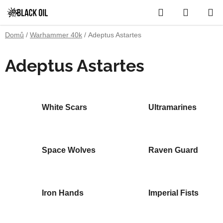
Přejít
Hledat
NÁKUP
na
obsah
KOŠÍK
Domů
/
Warhammer 40k
/
Adeptus Astartes
Adeptus Astartes
White Scars
Ultramarines
Space Wolves
Raven Guard
Iron Hands
Imperial Fists