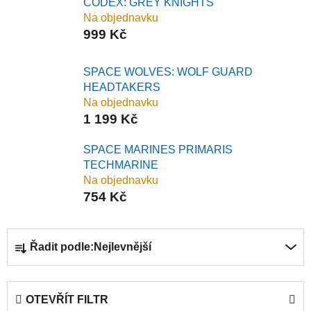
CODEX: GREY KNIGHTS
Na objednavku
999 Kč
SPACE WOLVES: WOLF GUARD
HEADTAKERS
Na objednavku
1 199 Kč
SPACE MARINES PRIMARIS
TECHMARINE
Na objednavku
754 Kč
Ř
Řadit podle:
Nejlevnější
a
z
e
OTEVŘÍT FILTR
n