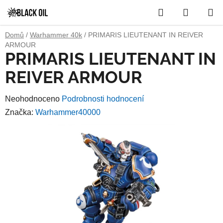
Přejít
Hledat
NÁKUP
na
obsah
KOŠÍK
Domů
/
Warhammer 40k
/
PRIMARIS LIEUTENANT IN REIVER
ARMOUR
PRIMARIS LIEUTENANT IN
REIVER ARMOUR
Průměrné
Neohodnoceno
Podrobnosti hodnocení
hodnocení
Značka:
Warhammer40000
produktu
je
0,0
z
5
hvězdiček.