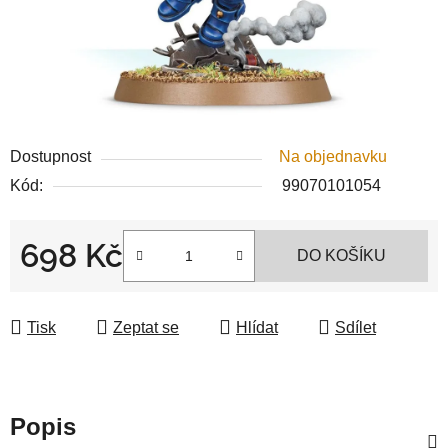
Dostupnost
Na objednavku
Kód:
99070101054
698 Kč
DO KOŠÍKU
Měrná cena:
Tisk
Zeptat se
Hlídat
Sdílet
Popis