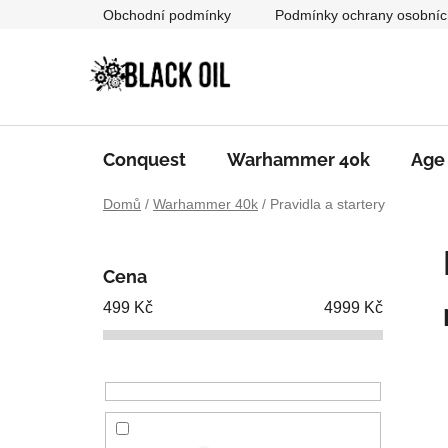
Přejít
Obchodní podmínky
Podmínky ochrany osobníc
na
obsah
Conquest
Warhammer 40k
Age
Domů
/
Warhammer 40k
/
Pravidla a startery
P
o
Cena
s
499
Kč
4999
Kč
t
r
a
n
n
í