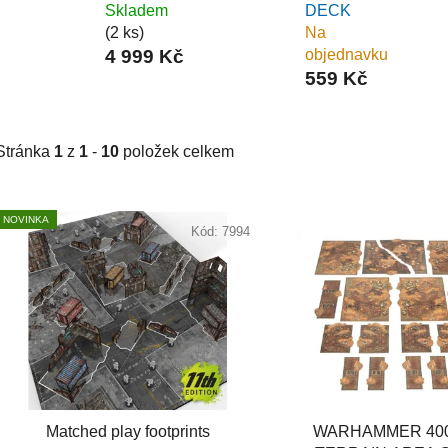
Skladem
DECK
(2 ks)
Na
4 999 Kč
objednavku
559 Kč
Stránka
1
z
1
-
10
položek celkem
V
NOVINKA
ý
Kód:
7994
p
s
p
r
o
d
Matched play footprints
WARHAMMER 400
u