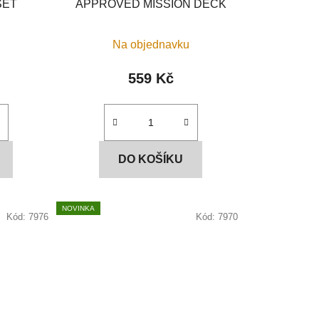
SET
APPROVED MISSION DECK
ů
Na objednavku
559 Kč
DO KOŠÍKU
NOVINKA
Kód:
7976
Kód:
7970