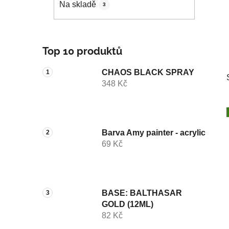
Na skladě
3
p
a
n
e
Top 10 produktů
l
CHAOS BLACK SPRAY
348 Kč
Barva Amy painter - acrylic
69 Kč
i
BASE: BALTHASAR
GOLD (12ML)
82 Kč