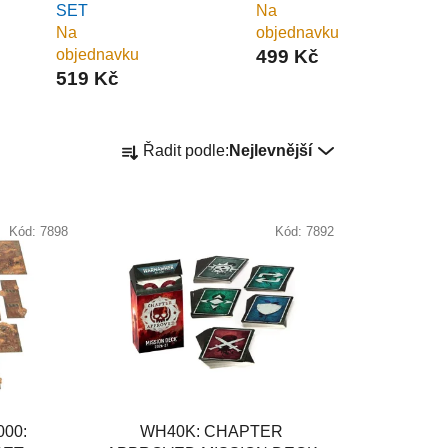
SET
Na
Na
objednavku
objednavku
499 Kč
519 Kč
Ř
Řadit podle:
Nejlevnější
a
z
e
Kód:
7898
Kód:
7892
n
í
p
r
o
d
u
k
00:
WH40K: CHAPTER
t