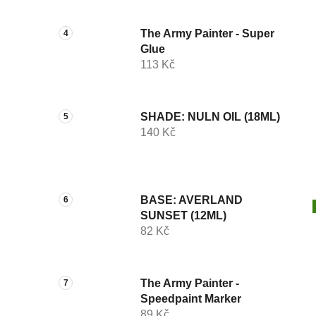
The Army Painter - Super
Glue
113 Kč
SHADE: NULN OIL (18ML)
140 Kč
BASE: AVERLAND
SUNSET (12ML)
82 Kč
The Army Painter -
Speedpaint Marker
89 Kč