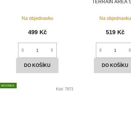
TERRAIN AREA 
k
t
Na objednavku
Na objednavku
ů
499 Kč
519 Kč
DO KOŠÍKU
DO KOŠÍKU
NOVINKA
Kód:
7973