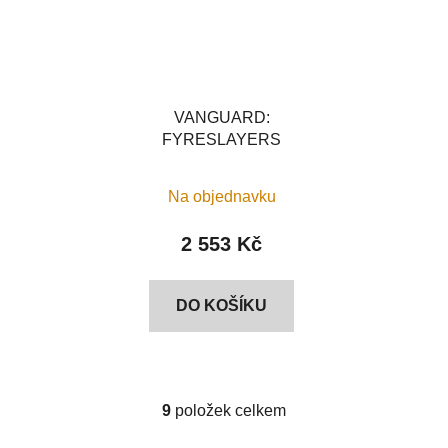
VANGUARD:
FYRESLAYERS
Na objednavku
2 553 Kč
DO KOŠÍKU
9
položek celkem
O
v