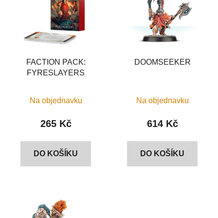
p
o
i
d
s
u
p
k
r
t
o
FACTION PACK:
DOOMSEEKER
ů
FYRESLAYERS
d
u
k
Na objednavku
Na objednavku
t
265 Kč
614 Kč
ů
DO KOŠÍKU
DO KOŠÍKU