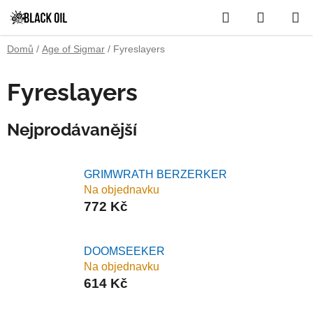
Přejít
Hledat
NÁKUP
na
obsah
KOŠÍK
Domů
/
Age of Sigmar
/
Fyreslayers
Fyreslayers
Nejprodávanější
GRIMWRATH BERZERKER
Na objednavku
772 Kč
DOOMSEEKER
Na objednavku
614 Kč