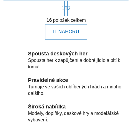
S
1
t
2
r
O
á
16
položek celkem
v
n
l
k
NAHORU
á
o
d
v
a
á
c
n
Spousta deskových her
í
í
Spousta her k zapůjčení a dobré jídlo a pití k
p
tomu!
r
v
Pravidelné akce
k
Turnaje ve vašich oblíbených hrách a mnoho
y
dalšího.
v
ý
Široká nabídka
p
Modely, doplňky, deskové hry a modelářské
i
vybavení.
s
u