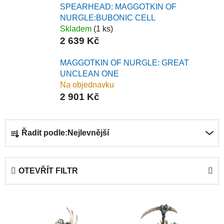
SPEARHEAD: MAGGOTKIN OF
NURGLE:BUBONIC CELL
Skladem
(1 ks)
2 639 Kč
MAGGOTKIN OF NURGLE: GREAT
UNCLEAN ONE
Na objednavku
2 901 Kč
Ř
Řadit podle:
Nejlevnější
a
z
e
OTEVŘÍT FILTR
n
í
V
p
ý
r