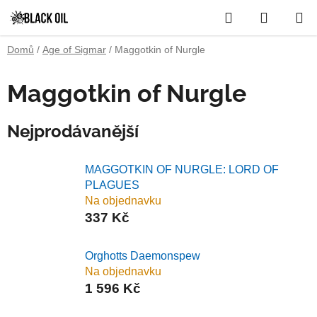
Přejít
Hledat
NÁKUP
na
obsah
KOŠÍK
Domů
/
Age of Sigmar
/
Maggotkin of Nurgle
Maggotkin of Nurgle
Nejprodávanější
MAGGOTKIN OF NURGLE: LORD OF
PLAGUES
Na objednavku
337 Kč
Orghotts Daemonspew
Na objednavku
1 596 Kč