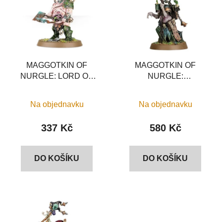
p
o
i
d
s
u
p
k
r
t
o
MAGGOTKIN OF
MAGGOTKIN OF
ů
NURGLE: LORD OF
NURGLE:
d
PLAGUES
ROTBRINGER
u
SORCERER
k
Na objednavku
Na objednavku
t
337 Kč
580 Kč
ů
DO KOŠÍKU
DO KOŠÍKU