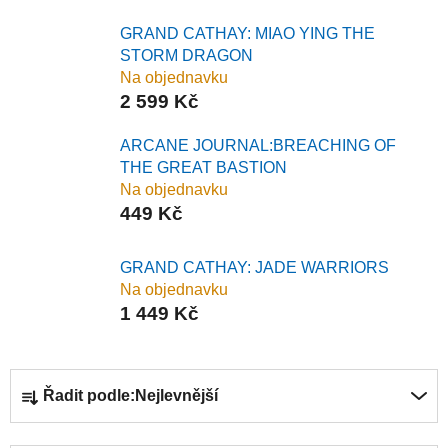
GRAND CATHAY: MIAO YING THE
STORM DRAGON
Na objednavku
2 599 Kč
ARCANE JOURNAL:BREACHING OF
THE GREAT BASTION
Na objednavku
449 Kč
GRAND CATHAY: JADE WARRIORS
Na objednavku
1 449 Kč
Ř
Řadit podle:
Nejlevnější
a
z