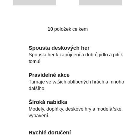
10
položek celkem
O
v
l
Spousta deskových her
á
Spousta her k zapůjčení a dobré jídlo a pití k
d
tomu!
a
c
Pravidelné akce
í
Turnaje ve vašich oblíbených hrách a mnoho
p
dalšího.
r
v
Široká nabídka
k
Modely, doplňky, deskové hry a modelářské
y
vybavení.
v
ý
p
Rychlé doručení