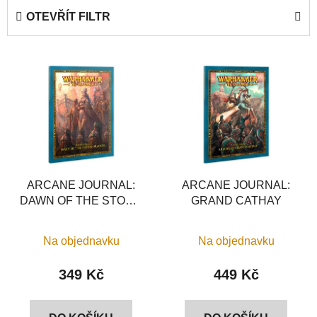
e
OTEVŘÍT FILTR
n
í
V
p
ý
r
p
o
i
d
s
u
p
k
r
t
o
ARCANE JOURNAL:
ARCANE JOURNAL:
ů
DAWN OF THE STORM
GRAND CATHAY
d
DRAGON
u
k
Na objednavku
Na objednavku
t
349 Kč
449 Kč
ů