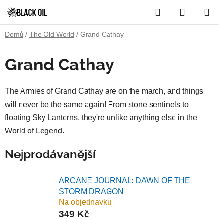
Přejít
Hledat
NÁKUP
na
obsah
KOŠÍK
Domů
/
The Old World
/
Grand Cathay
Grand Cathay
The Armies of Grand Cathay are on the march, and things
will never be the same again! From stone sentinels to
floating Sky Lanterns, they're unlike anything else in the
World of Legend.
Nejprodávanější
ARCANE JOURNAL: DAWN OF THE
STORM DRAGON
Na objednavku
349 Kč