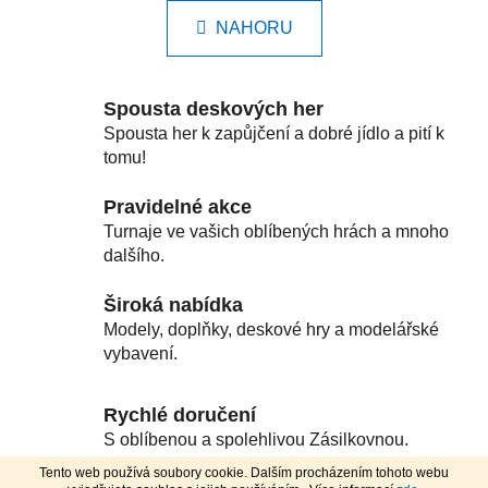
n
l
k
NAHORU
á
o
d
v
a
á
c
n
Spousta deskových her
í
í
Spousta her k zapůjčení a dobré jídlo a pití k
p
tomu!
r
v
Pravidelné akce
k
Turnaje ve vašich oblíbených hrách a mnoho
y
dalšího.
v
ý
Široká nabídka
p
Modely, doplňky, deskové hry a modelářské
i
vybavení.
s
u
Rychlé doručení
S oblíbenou a spolehlivou Zásilkovnou.
Tento web používá soubory cookie. Dalším procházením tohoto webu