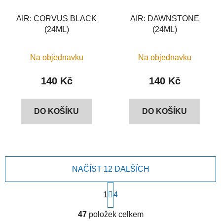
AIR: CORVUS BLACK
AIR: DAWNSTONE
(24ML)
(24ML)
Na objednavku
Na objednavku
140 Kč
140 Kč
DO KOŠÍKU
DO KOŠÍKU
NAČÍST 12 DALŠÍCH
S
1
t
4
r
O
á
47
položek celkem
v