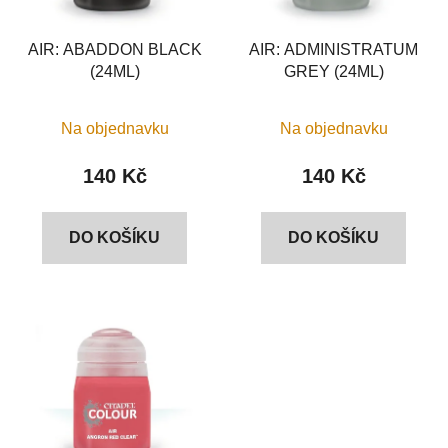
p
o
r
d
o
AIR: ABADDON BLACK
AIR: ADMINISTRATUM
u
(24ML)
GREY (24ML)
d
k
u
t
k
Na objednavku
Na objednavku
ů
t
140 Kč
140 Kč
ů
DO KOŠÍKU
DO KOŠÍKU