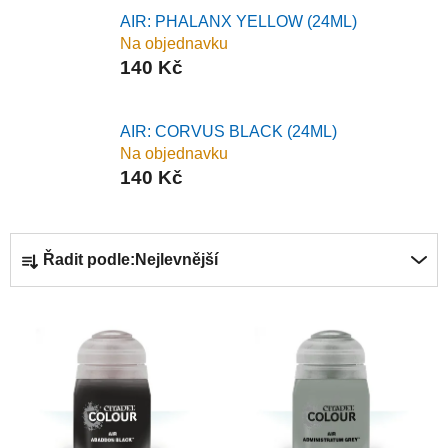
l
AIR: PHALANX YELLOW (24ML)
Na objednavku
140 Kč
AIR: CORVUS BLACK (24ML)
Na objednavku
140 Kč
Ř
Řadit podle:
Nejlevnější
a
z
V
e
ý
n
p
í
i
p
s
r