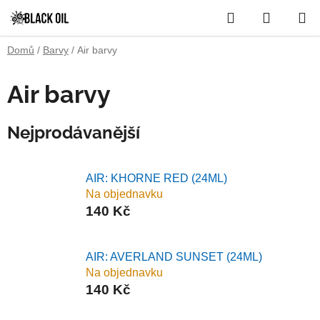
Přejít
Hledat
NÁKUP
na
obsah
KOŠÍK
Domů
/
Barvy
/
Air barvy
P
Air barvy
o
s
Nejprodávanější
t
r
a
AIR: KHORNE RED (24ML)
Na objednavku
n
140 Kč
n
í
p
AIR: AVERLAND SUNSET (24ML)
a
Na objednavku
140 Kč
n
e