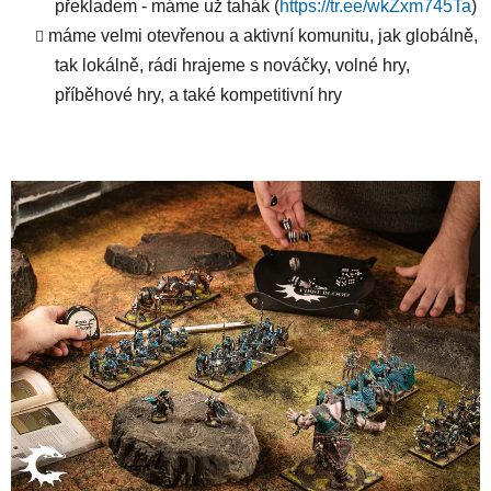
překladem - máme už tahák (
https://tr.ee/wkZxm745Ta
)
máme velmi otevřenou a aktivní komunitu, jak globálně,
tak lokálně, rádi hrajeme s nováčky, volné hry,
příběhové hry, a také kompetitivní hry