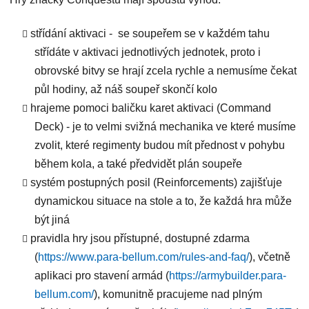
střídání aktivaci - se soupeřem se v každém tahu
střídáte v aktivaci jednotlivých jednotek, proto i
obrovské bitvy se hrají zcela rychle a nemusíme čekat
půl hodiny, až náš soupeř skončí kolo
hrajeme pomoci baličku karet aktivaci (Command
Deck) - je to velmi svižná mechanika ve které musíme
zvolit, které regimenty budou mít přednost v pohybu
během kola, a také předvidět plán soupeře
systém postupných posil (Reinforcements) zajišťuje
dynamickou situace na stole a to, že každá hra může
být jiná
pravidla hry jsou přístupné, dostupné zdarma
(
https://www.para-bellum.com/rules-and-faq/
), včetně
aplikaci pro stavení armád (
https://armybuilder.para-
bellum.com/
), komunitně pracujeme nad plným