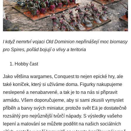
I když nemrtví vojaci Old Dominion nepřinášejí moc biomasy
pro Spires, pořád bojují o vlivy a teritoria
Hobby čast
Jako většina wargames, Conquest to nejen epické hry, ale
také koníček, který si užíváme doma. Figurky nakupujeme
neslepené a nenabarvené, a tak je to na nás si připravit
armádu. Všem doporučujeme, aby si sami zkusili vymyslet
příběh a barvy svých miniatur, protože svět Eä je dostatečně
rozsáhlý pro nejrůznější tvůrčí nápady. S výsledky vašeho
lepení a malování se můžete podělit na našich sociálních