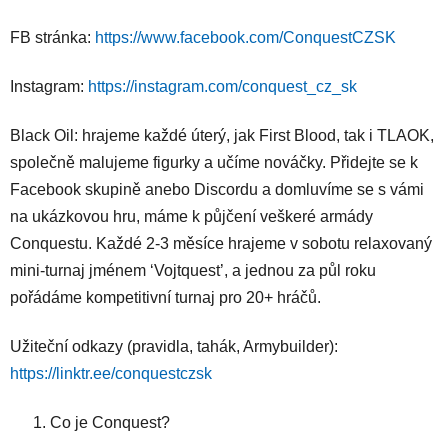
l
FB stránka:
https://www.facebook.com/ConquestCZSK
Instagram:
https://instagram.com/conquest_cz_sk
Black Oil: hrajeme každé úterý, jak First Blood, tak i TLAOK,
společně malujeme figurky a učíme nováčky. Přidejte se k
Facebook skupině anebo Discordu a domluvíme se s vámi
na ukázkovou hru, máme k půjčení veškeré armády
Conquestu. Každé 2-3 měsíce hrajeme v sobotu relaxovaný
mini-turnaj jménem ‘Vojtquest’, a jednou za půl roku
pořádáme kompetitivní turnaj pro 20+ hráčů.
Užiteční odkazy (pravidla, tahák, Armybuilder):
https://linktr.ee/conquestczsk
Co je Conquest?