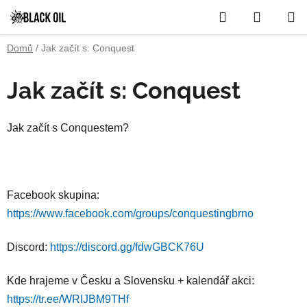
Přejít
Hledat
NÁKUP
na
obsah
KOŠÍK
Domů
/
Jak začít s: Conquest
P
Jak začít s: Conquest
o
s
Jak začít s Conquestem?
t
r
a
n
Facebook skupina:
n
https://www.facebook.com/groups/conquestingbrno
í
p
Discord:
https://discord.gg/fdwGBCK76U
a
n
Kde hrajeme v Česku a Slovensku + kalendář akci:
e
https://tr.ee/WRIJBM9THf