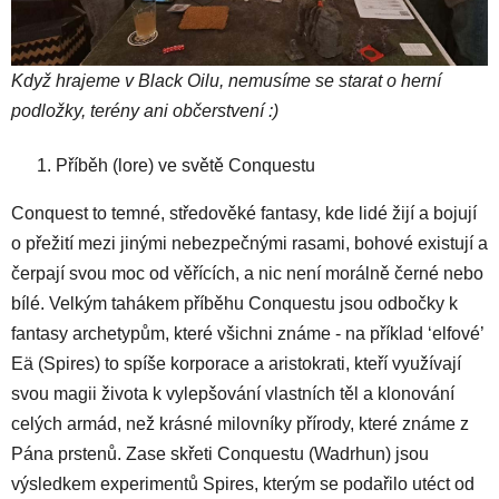
Když hrajeme v Black Oilu, nemusíme se starat o herní
podložky, terény ani občerstvení :)
Příběh (lore) ve světě Conquestu
Conquest to temné, středověké fantasy, kde lidé žijí a bojují
o přežití mezi jinými nebezpečnými rasami, bohové existují a
čerpají svou moc od věřících, a nic není morálně černé nebo
bílé. Velkým tahákem příběhu Conquestu jsou odbočky k
fantasy archetypům, které všichni známe - na příklad ‘elfové’
Eä (Spires) to spíše korporace a aristokrati, kteří využívají
svou magii života k vylepšování vlastních těl a klonování
celých armád, než krásné milovníky přírody, které známe z
Pána prstenů. Zase skřeti Conquestu (Wadrhun) jsou
výsledkem experimentů Spires, kterým se podařilo utéct od