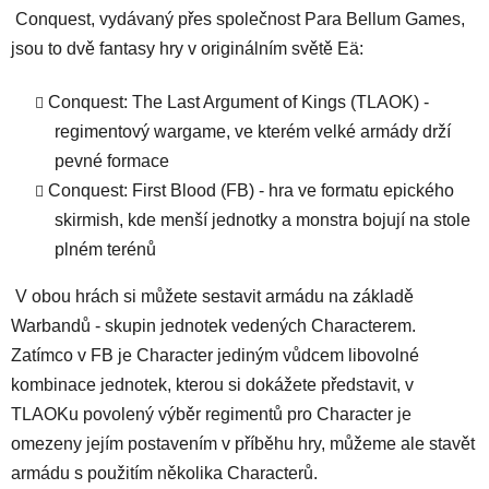
Conquest, vydávaný přes společnost Para Bellum Games,
jsou to dvě fantasy hry v originálním světě Eä:
Conquest: The Last Argument of Kings (TLAOK) -
regimentový wargame, ve kterém velké armády drží
pevné formace
Conquest: First Blood (FB) - hra ve formatu epického
skirmish, kde menší jednotky a monstra bojují na stole
plném terénů
V obou hrách si můžete sestavit armádu na základě
Warbandů - skupin jednotek vedených Characterem.
Zatímco v FB je Character jediným vůdcem libovolné
kombinace jednotek, kterou si dokážete představit, v
TLAOKu povolený výběr regimentů pro Character je
omezeny jejím postavením v příběhu hry, můžeme ale stavět
armádu s použitím několika Characterů.