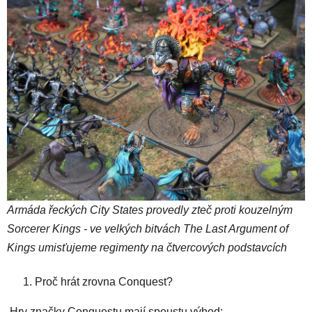
Armáda řeckých City States provedly zteč proti kouzelným
Sorcerer Kings - ve velkých bitvách The Last Argument of
Kings umisťujeme regimenty na čtvercových podstavcích
Proč hrát zrovna Conquest?
Hry značky Conquestu mají spoustu výhod: