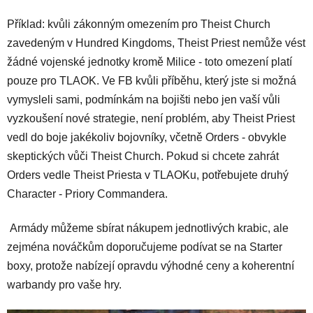
Příklad: kvůli zákonným omezením pro Theist Church
zavedeným v Hundred Kingdoms, Theist Priest nemůže vést
žádné vojenské jednotky kromě Milice - toto omezení platí
pouze pro TLAOK. Ve FB kvůli příběhu, který jste si možná
vymysleli sami, podmínkám na bojišti nebo jen vaší vůli
vyzkoušení nové strategie, není problém, aby Theist Priest
vedl do boje jakékoliv bojovníky, včetně Orders - obvykle
skeptických vůči Theist Church. Pokud si chcete zahrát
Orders vedle Theist Priesta v TLAOKu, potřebujete druhý
Character - Priory Commandera.
Armády můžeme sbírat nákupem jednotlivých krabic, ale
zejména nováčkům doporučujeme podívat se na Starter
boxy, protože nabízejí opravdu výhodné ceny a koherentní
warbandy pro vaše hry.