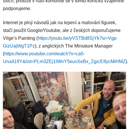
sítích, protože v naší komunitě se v tomto koníčku vzájemně
podporujeme.
Internet je plný návodů jak na lepení a malování figurek,
stačí použit Google/Youtube, ale z českých doporučujeme
Vilge’s Painting (
https://youtu.be/yVSTBd8SjYk?si=Vgp-
GizUajWgT1Pz
), z anglických The Miniature Manager
(
https://www.youtube.com/watch?v=ca0-
Una419Y&list=PLm3ZEj1lWnY5euvXeBx_ZgrcE8ycMiHMZ
)