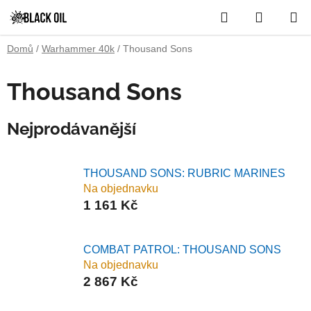
Přejít
Hledat
NÁKUP
na
obsah
KOŠÍK
Domů
/
Warhammer 40k
/
Thousand Sons
Thousand Sons
Nejprodávanější
THOUSAND SONS: RUBRIC MARINES
Na objednavku
1 161 Kč
COMBAT PATROL: THOUSAND SONS
Na objednavku
2 867 Kč