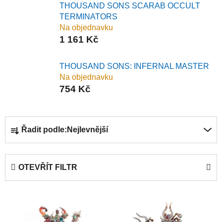
THOUSAND SONS SCARAB OCCULT
TERMINATORS
Na objednavku
1 161 Kč
THOUSAND SONS: INFERNAL MASTER
Na objednavku
754 Kč
Ř
Řadit podle:
Nejlevnější
a
z
e
OTEVŘÍT FILTR
n
í
V
p
ý
r