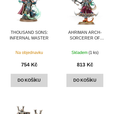
p
o
i
d
s
u
p
k
r
t
o
THOUSAND SONS:
AHRIMAN ARCH-
ů
INFERNAL MASTER
SORCERER OF
d
TZEENTCH
u
k
Na objednavku
Skladem
(1 ks)
t
754 Kč
813 Kč
ů
DO KOŠÍKU
DO KOŠÍKU