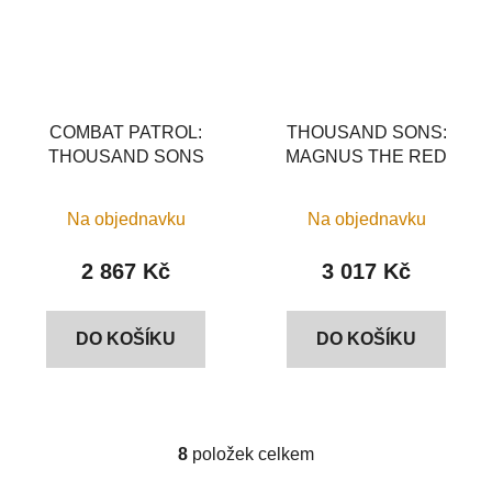
COMBAT PATROL:
THOUSAND SONS:
THOUSAND SONS
MAGNUS THE RED
Na objednavku
Na objednavku
2 867 Kč
3 017 Kč
DO KOŠÍKU
DO KOŠÍKU
8
položek celkem
O
v