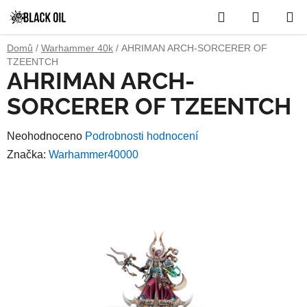
Přejít
Hledat
NÁKUP
na
obsah
KOŠÍK
Domů
/
Warhammer 40k
/
AHRIMAN ARCH-SORCERER OF
TZEENTCH
AHRIMAN ARCH-
SORCERER OF TZEENTCH
Průměrné
Neohodnoceno
Podrobnosti hodnocení
hodnocení
Značka:
Warhammer40000
produktu
je
0,0
z
5
hvězdiček.