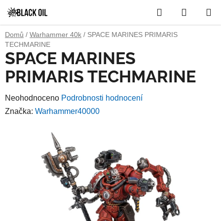
Přejít
Hledat
NÁKUP
na
obsah
KOŠÍK
Domů
/
Warhammer 40k
/
SPACE MARINES PRIMARIS
TECHMARINE
SPACE MARINES
PRIMARIS TECHMARINE
Průměrné
Neohodnoceno
Podrobnosti hodnocení
hodnocení
Značka:
Warhammer40000
produktu
je
0,0
z
5
hvězdiček.