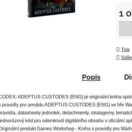
0,0
z
1 
5
Měrná
hvězdič
Tisk
Sdíle
Popis
Di
CODEX: ADEPTUS CUSTODES (ENG) je originální kniha spole
s pravidly pro armádu ADEPTUS CUSTODES (ENG) ve hře War
pravidla, datasheety jednotek, detachmenty, stratagemy, tematick
jednorázový kód pro odemknutí digitálního obsahu v oficiální ap
Originální produkt Games Workshop - Kniha s pravidly pro Warh