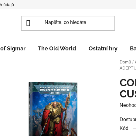
h údajů
 of Sigmar
The Old World
Ostatní hry
Ba
Domů
/
ADEPTU
CO
CU
Průměr
Neoho
hodnoc
Dostup
produkt
Kód:
je