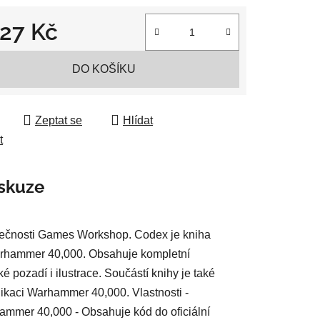
027 Kč
 cena:
ek.
DO KOŠÍKU
Zeptat se
Hlídat
t
skuze
čnosti Games Workshop. Codex je kniha
hammer 40,000. Obsahuje kompletní
é pozadí i ilustrace. Součástí knihy je také
likaci Warhammer 40,000. Vlastnosti -
ammer 40,000 - Obsahuje kód do oficiální