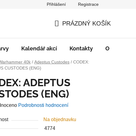
Přihlášení
Registrace
PRÁZDNÝ KOŠÍK
NÁKUPNÍ
KOŠÍK
rvy
Kalendář akcí
Kontakty
O nás
D
Warhammer 40k
/
Adeptus Custodes
/
CODEX:
S CUSTODES (ENG)
DEX: ADEPTUS
STODES (ENG)
né
dnoceno
Podrobnosti hodnocení
ení
nost
Na objednavku
u
4774