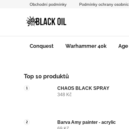
Přejít
Obchodní podmínky
Podmínky ochrany osobníc
na
obsah
Conquest
Warhammer 40k
Age
P
Top 10 produktů
o
s
CHAOS BLACK SPRAY
t
348 Kč
r
a
n
n
Barva Amy painter - acrylic
69 Kč