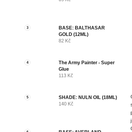
í
p
a
n
BASE: BALTHASAR
e
GOLD (12ML)
l
82 Kč
The Army Painter - Super
Glue
113 Kč
SHADE: NULN OIL (18ML)
140 Kč