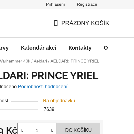
Přihlášení
Registrace
PRÁZDNÝ KOŠÍK
NÁKUPNÍ
KOŠÍK
rvy
Kalendář akcí
Kontakty
O nás
D
Warhammer 40k
/
Aeldari
/
AELDARI: PRINCE YRIEL
LDARI: PRINCE YRIEL
né
dnoceno
Podrobnosti hodnocení
ení
nost
Na objednavku
u
7639
9 Kč
DO KOŠÍKU