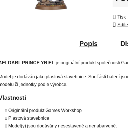
5
Měrná
hvězdič
Tisk
Sdíle
Popis
Di
AELDARI: PRINCE YRIEL
je originální produkt společnosti 
Model je dodáván jako plastová stavebnice. Součástí balení jso
modelu či jednotky podle výrobce.
Vlastnosti
Originální produkt Games Workshop
Plastová stavebnice
Model(y) jsou dodávány nesestavené a nenabarvené.