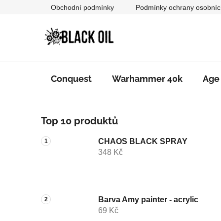
Přejít
Obchodní podmínky
Podmínky ochrany osobníc
na
obsah
Conquest
Warhammer 40k
Age
P
Top 10 produktů
o
s
CHAOS BLACK SPRAY
t
348 Kč
r
a
n
n
Barva Amy painter - acrylic
69 Kč
í