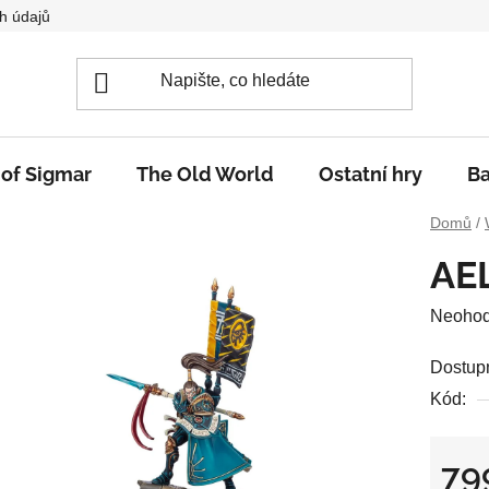
h údajů
 of Sigmar
The Old World
Ostatní hry
Ba
Domů
/
AE
Průměr
Neoho
hodnoc
Dostup
produkt
Kód:
je
0,0
z
79