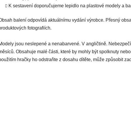
K sestavení doporučujeme lepidlo na plastové modely a bar
Obsah balení odpovídá aktuálnímu vydání výrobce. Přesný obsa
produktových fotografiích.
Modely jsou neslepené a nenabarvené. V angličtině. Nebezpečí
měsíců. Obsahuje malé části, které by mohly být spolknuty nebo
použitím hračky ho odstraňte z dosahu dítěte, může způsobit za