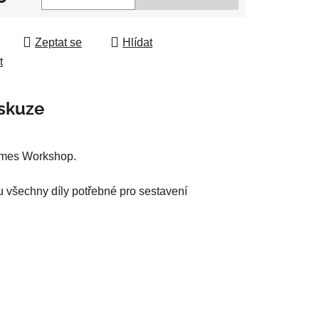
 cena:
ek.
Zeptat se
Hlídat
t
skuze
Games Workshop.
u všechny díly potřebné pro sestavení