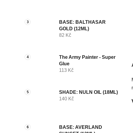
p
a
n
BASE: BALTHASAR
e
GOLD (12ML)
l
82 Kč
The Army Painter - Super
Glue
113 Kč
SHADE: NULN OIL (18ML)
140 Kč
BASE: AVERLAND