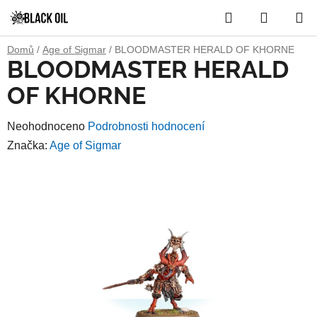
Přejít
Hledat
NÁKUP
na
obsah
KOŠÍK
Domů
/
Age of Sigmar
/
BLOODMASTER HERALD OF KHORNE
BLOODMASTER HERALD
OF KHORNE
Průměrné
Neohodnoceno
Podrobnosti hodnocení
hodnocení
Značka:
Age of Sigmar
produktu
je
0,0
z
5
hvězdiček.