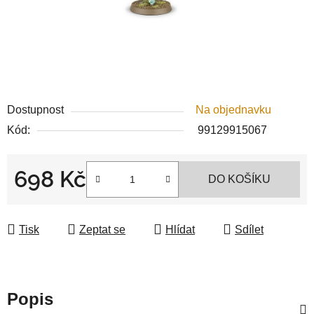
Dostupnost
Na objednavku
Kód:
99129915067
698 Kč
DO KOŠÍKU
Měrná cena:
Tisk
Zeptat se
Hlídat
Sdílet
Popis