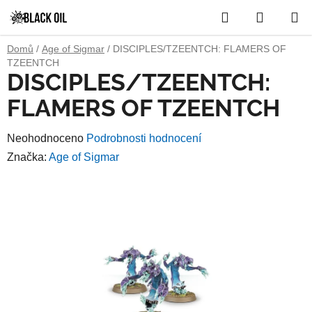
Přejít
Hledat
NÁKUP
na
obsah
KOŠÍK
Domů
/
Age of Sigmar
/
DISCIPLES/TZEENTCH: FLAMERS OF
TZEENTCH
DISCIPLES/TZEENTCH:
FLAMERS OF TZEENTCH
Průměrné
Neohodnoceno
Podrobnosti hodnocení
hodnocení
Značka:
Age of Sigmar
produktu
je
0,0
z
5
hvězdiček.