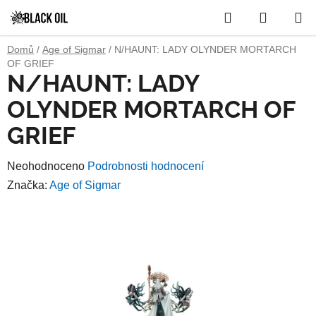
Přejít
Hledat
NÁKUP
na
obsah
KOŠÍK
Domů
/
Age of Sigmar
/
N/HAUNT: LADY OLYNDER MORTARCH
OF GRIEF
N/HAUNT: LADY
OLYNDER MORTARCH OF
GRIEF
Průměrné
Neohodnoceno
Podrobnosti hodnocení
hodnocení
Značka:
Age of Sigmar
produktu
je
0,0
z
5
hvězdiček.