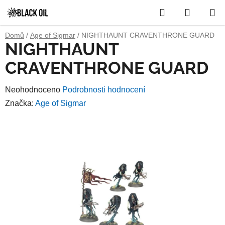
Přejít
Hledat
NÁKUP
na
obsah
KOŠÍK
Domů
/
Age of Sigmar
/
NIGHTHAUNT CRAVENTHRONE GUARD
NIGHTHAUNT
CRAVENTHRONE GUARD
Průměrné
Neohodnoceno
Podrobnosti hodnocení
hodnocení
Značka:
Age of Sigmar
produktu
je
0,0
z
5
hvězdiček.