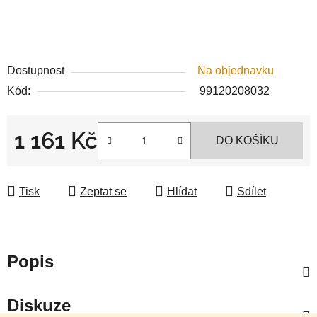
Dostupnost
Na objednavku
Kód:
99120208032
1 161 Kč
DO KOŠÍKU
Měrná cena:
Tisk
Zeptat se
Hlídat
Sdílet
Popis
Diskuze