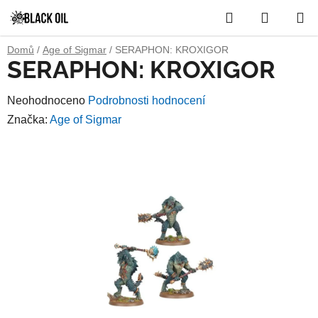
Přejít
Hledat
NÁKUP
na
obsah
KOŠÍK
Domů
/
Age of Sigmar
/
SERAPHON: KROXIGOR
SERAPHON: KROXIGOR
Průměrné
Neohodnoceno
Podrobnosti hodnocení
hodnocení
Značka:
Age of Sigmar
produktu
je
0,0
z
5
hvězdiček.