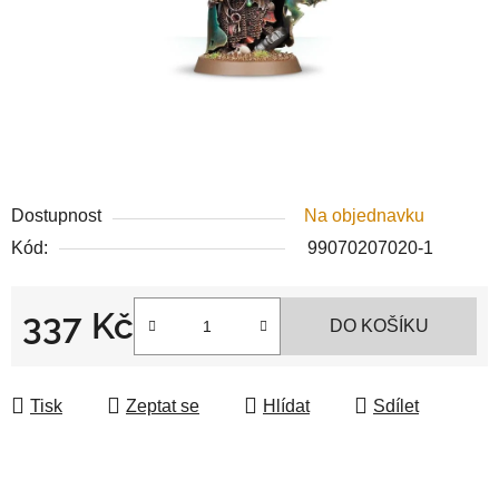
Dostupnost
Na objednavku
Kód:
99070207020-1
337 Kč
DO KOŠÍKU
Měrná cena:
Tisk
Zeptat se
Hlídat
Sdílet