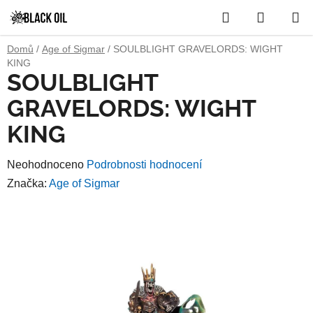
Přejít
Hledat
NÁKUP
na
obsah
KOŠÍK
Domů
/
Age of Sigmar
/
SOULBLIGHT GRAVELORDS: WIGHT
KING
SOULBLIGHT
GRAVELORDS: WIGHT
KING
Průměrné
Neohodnoceno
Podrobnosti hodnocení
hodnocení
Značka:
Age of Sigmar
produktu
je
0,0
z
5
hvězdiček.