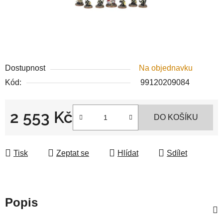
Dostupnost
Na objednavku
Kód:
99120209084
2 553 Kč
DO KOŠÍKU
Měrná cena:
Tisk
Zeptat se
Hlídat
Sdílet
Popis