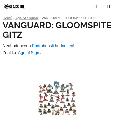
Přejít
Hledat
NÁKUP
na
obsah
KOŠÍK
Domů
/
Age of Sigmar
/
VANGUARD: GLOOMSPITE GITZ
VANGUARD: GLOOMSPITE
GITZ
Průměrné
Neohodnoceno
Podrobnosti hodnocení
hodnocení
Značka:
Age of Sigmar
produktu
je
0,0
z
5
hvězdiček.