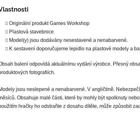
Vlastnosti
Originální produkt Games Workshop
Plastová stavebnice
Model(y) jsou dodávány nesestavené a nenabarvené.
K sestavení doporučujeme lepidlo na plastové modely a bar
Obsah balení odpovídá aktuálnímu vydání výrobce. Přesný obsa
produktových fotografiích.
Modely jsou neslepené a nenabarvené. V angličtině. Nebezpečí
měsíců. Obsahuje malé části, které by mohly být spolknuty nebo
použitím hračky ho odstraňte z dosahu dítěte, může způsobit za