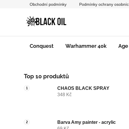
Přejít
Obchodní podmínky
Podmínky ochrany osobníc
na
obsah
Conquest
Warhammer 40k
Age
P
Top 10 produktů
o
s
CHAOS BLACK SPRAY
t
348 Kč
r
a
n
n
Barva Amy painter - acrylic
69 Kč