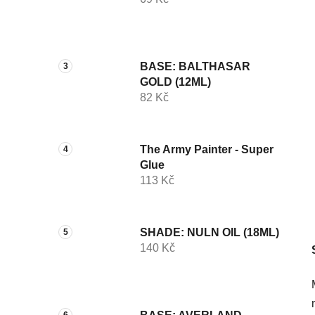
í
p
a
n
BASE: BALTHASAR
e
GOLD (12ML)
l
82 Kč
The Army Painter - Super
Glue
113 Kč
SHADE: NULN OIL (18ML)
140 Kč