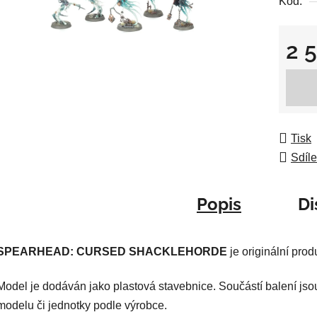
Kód:
0,0
z
5
2 
hvězdič
Měrná
Tisk
Sdíle
Popis
Di
SPEARHEAD: CURSED SHACKLEHORDE
je originální pro
Model je dodáván jako plastová stavebnice. Součástí balení jso
modelu či jednotky podle výrobce.