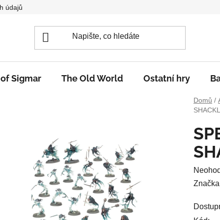
h údajů
 of Sigmar
The Old World
Ostatní hry
Ba
Domů
/
SHACK
SP
SH
Průměr
Neoho
hodnoc
Značka
produkt
Dostup
je