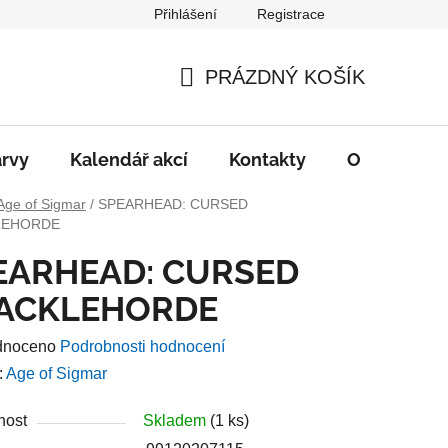
Přihlášení
Registrace
PRÁZDNÝ KOŠÍK
NÁKUPNÍ
KOŠÍK
rvy
Kalendář akcí
Kontakty
O nás
D
Age of Sigmar
/
SPEARHEAD: CURSED
LEHORDE
EARHEAD: CURSED
ACKLEHORDE
né
dnoceno
Podrobnosti hodnocení
ení
:
Age of Sigmar
u
nost
Skladem
(1 ks)