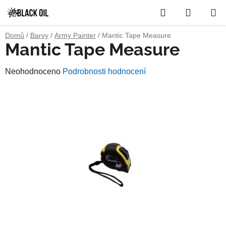
Přejít
Hledat
NÁKUP
na
obsah
KOŠÍK
Domů
/
Barvy
/
Army Painter
/
Mantic Tape Measure
Mantic Tape Measure
Průměrné
Neohodnoceno
Podrobnosti hodnocení
hodnocení
produktu
je
0,0
z
5
hvězdiček.