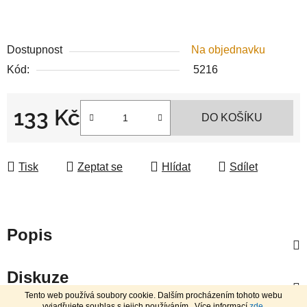
Dostupnost
Na objednavku
Kód:
5216
133 Kč
DO KOŠÍKU
Měrná cena:
Tisk
Zeptat se
Hlídat
Sdílet
Popis
Diskuze
Tento web používá soubory cookie. Dalším procházením tohoto webu
vyjadřujete souhlas s jejich používáním.. Více informací
zde
.