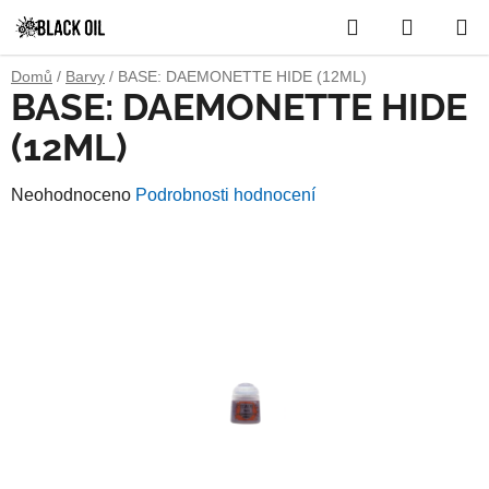
Přejít
Hledat
NÁKUP
na
obsah
KOŠÍK
Domů
/
Barvy
/
BASE: DAEMONETTE HIDE (12ML)
BASE: DAEMONETTE HIDE
(12ML)
Průměrné
Neohodnoceno
Podrobnosti hodnocení
hodnocení
produktu
je
0,0
z
5
hvězdiček.