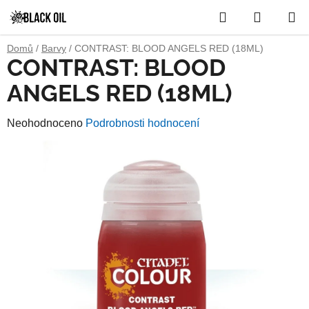
Přejít
Hledat
NÁKUP
na
obsah
KOŠÍK
Domů
/
Barvy
/
CONTRAST: BLOOD ANGELS RED (18ML)
CONTRAST: BLOOD
ANGELS RED (18ML)
Průměrné
Neohodnoceno
Podrobnosti hodnocení
hodnocení
produktu
je
0,0
z
5
hvězdiček.