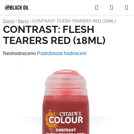
Přejít
Hledat
NÁKUP
na
obsah
KOŠÍK
Domů
/
Barvy
/
CONTRAST: FLESH TEARERS RED (18ML)
CONTRAST: FLESH
TEARERS RED (18ML)
Průměrné
Neohodnoceno
Podrobnosti hodnocení
hodnocení
produktu
je
0,0
z
5
hvězdiček.