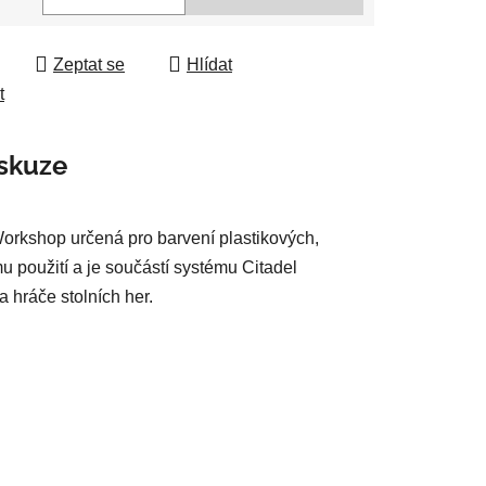
 cena:
ek.
Zeptat se
Hlídat
t
skuze
Workshop určená pro barvení plastikových,
u použití a je součástí systému Citadel
a hráče stolních her.