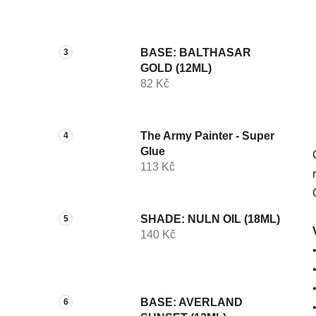
p
a
n
BASE: BALTHASAR
e
GOLD (12ML)
l
82 Kč
The Army Painter - Super
Glue
113 Kč
SHADE: NULN OIL (18ML)
140 Kč
BASE: AVERLAND