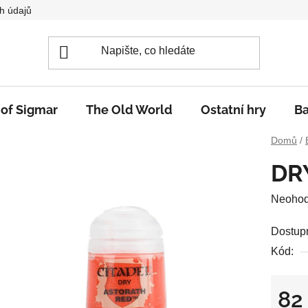
h údajů
 of Sigmar
The Old World
Ostatní hry
Ba
Domů
/
DR
Průměr
Neoho
hodnoc
Dostup
produkt
Kód:
je
0,0
z
82