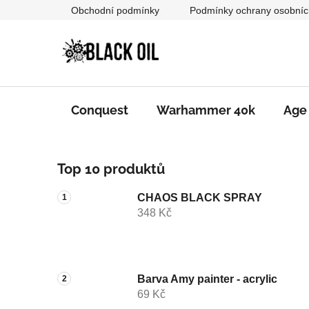
Přejít
Obchodní podmínky
Podmínky ochrany osobníc
na
obsah
Conquest
Warhammer 40k
Age
P
Top 10 produktů
o
s
CHAOS BLACK SPRAY
t
348 Kč
r
a
n
n
Barva Amy painter - acrylic
69 Kč
í