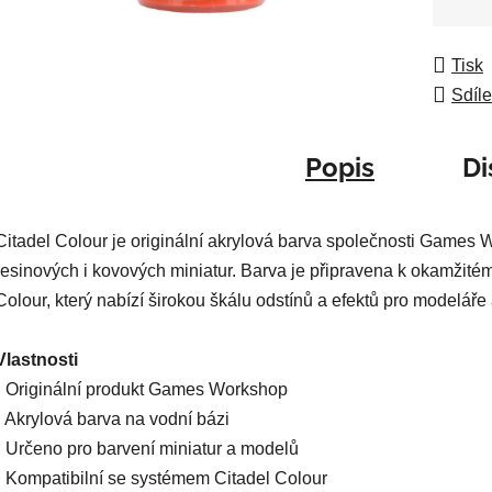
5
Měrná
hvězdič
Tisk
Sdíle
Popis
Di
Citadel Colour je originální akrylová barva společnosti Games 
resinových i kovových miniatur. Barva je připravena k okamžitém
Colour, který nabízí širokou škálu odstínů a efektů pro modeláře 
Vlastnosti
• Originální produkt Games Workshop
• Akrylová barva na vodní bázi
• Určeno pro barvení miniatur a modelů
• Kompatibilní se systémem Citadel Colour