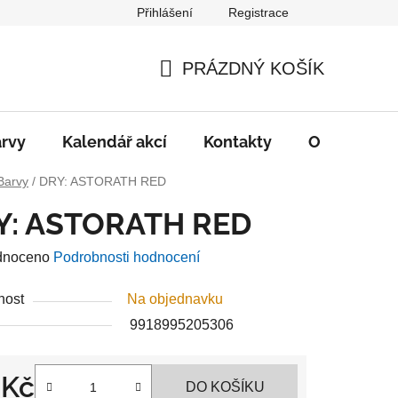
Přihlášení
Registrace
PRÁZDNÝ KOŠÍK
NÁKUPNÍ
KOŠÍK
rvy
Kalendář akcí
Kontakty
O nás
D
Barvy
/
DRY: ASTORATH RED
Y: ASTORATH RED
né
dnoceno
Podrobnosti hodnocení
ení
nost
Na objednavku
u
9918995205306
 Kč
DO KOŠÍKU