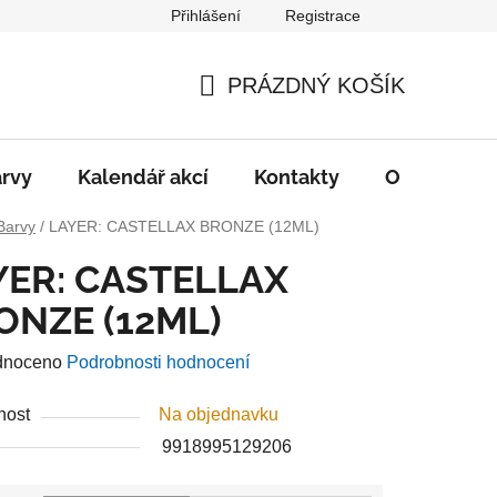
Přihlášení
Registrace
PRÁZDNÝ KOŠÍK
NÁKUPNÍ
KOŠÍK
rvy
Kalendář akcí
Kontakty
O nás
D
Barvy
/
LAYER: CASTELLAX BRONZE (12ML)
YER: CASTELLAX
ONZE (12ML)
né
dnoceno
Podrobnosti hodnocení
ení
nost
Na objednavku
u
9918995129206