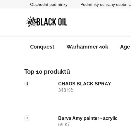
Přejít
Obchodní podmínky
Podmínky ochrany osobníc
na
obsah
Conquest
Warhammer 40k
Age
P
Top 10 produktů
o
s
CHAOS BLACK SPRAY
t
348 Kč
r
a
n
n
Barva Amy painter - acrylic
69 Kč
í