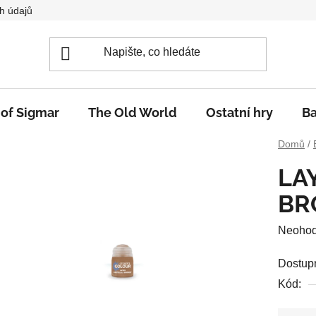
h údajů
 of Sigmar
The Old World
Ostatní hry
Ba
Domů
/
LA
BR
Průměr
Neoho
hodnoc
Dostup
produkt
Kód:
je
0,0