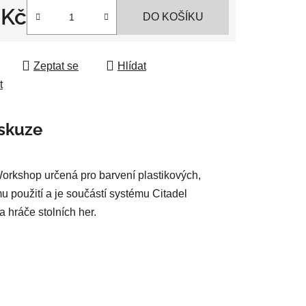
 Kč
DO KOŠÍKU
 cena:
ek.
Zeptat se
Hlídat
t
skuze
Workshop určená pro barvení plastikových,
u použití a je součástí systému Citadel
a hráče stolních her.