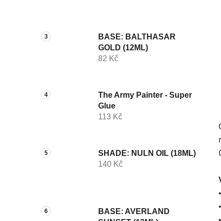
p
a
n
BASE: BALTHASAR
e
GOLD (12ML)
l
82 Kč
The Army Painter - Super
Glue
113 Kč
SHADE: NULN OIL (18ML)
140 Kč
BASE: AVERLAND