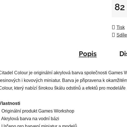
z
82
5
Měrná
hvězdič
Tisk
Sdíle
Popis
Di
Citadel Colour je originální akrylová barva společnosti Games 
resinových i kovových miniatur. Barva je připravena k okamžitém
Colour, který nabízí širokou škálu odstínů a efektů pro modeláře 
Vlastnosti
• Originální produkt Games Workshop
• Akrylová barva na vodní bázi
• Určeno pro barvení miniatur a modelů