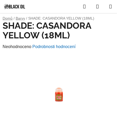
Přejít
Hledat
NÁKUP
na
obsah
KOŠÍK
Domů
/
Barvy
/
SHADE: CASANDORA YELLOW (18ML)
SHADE: CASANDORA
YELLOW (18ML)
Průměrné
Neohodnoceno
Podrobnosti hodnocení
hodnocení
produktu
je
0,0
z
5
hvězdiček.