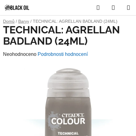
Přejít
Hledat
NÁKUP
na
obsah
KOŠÍK
Domů
/
Barvy
/
TECHNICAL: AGRELLAN BADLAND (24ML)
TECHNICAL: AGRELLAN
BADLAND (24ML)
Průměrné
Neohodnoceno
Podrobnosti hodnocení
hodnocení
produktu
je
0,0
z
5
hvězdiček.