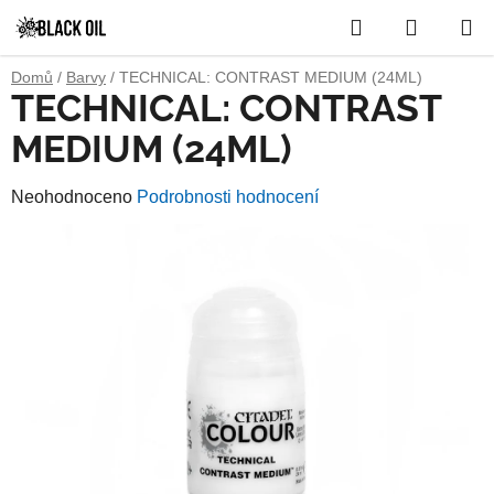
Přejít
Hledat
NÁKUP
na
obsah
KOŠÍK
Domů
/
Barvy
/
TECHNICAL: CONTRAST MEDIUM (24ML)
TECHNICAL: CONTRAST
MEDIUM (24ML)
Průměrné
Neohodnoceno
Podrobnosti hodnocení
hodnocení
produktu
je
0,0
z
5
hvězdiček.