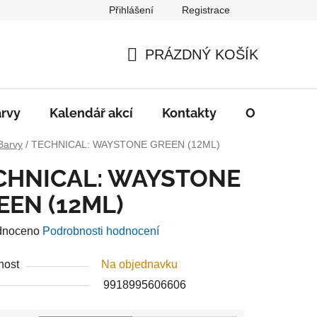
Přihlášení
Registrace
PRÁZDNÝ KOŠÍK
NÁKUPNÍ
KOŠÍK
rvy
Kalendář akcí
Kontakty
O nás
D
Barvy
/
TECHNICAL: WAYSTONE GREEN (12ML)
CHNICAL: WAYSTONE
EEN (12ML)
né
dnoceno
Podrobnosti hodnocení
ení
nost
Na objednavku
u
9918995606606