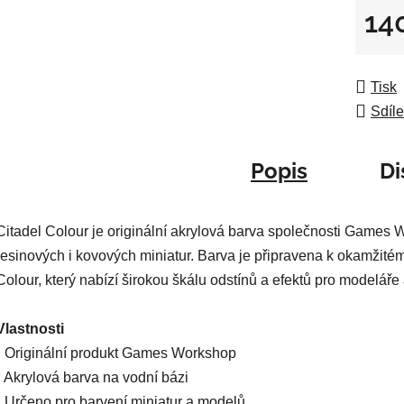
z
14
5
Měrná
hvězdič
Tisk
Sdíle
Popis
Di
Citadel Colour je originální akrylová barva společnosti Games 
resinových i kovových miniatur. Barva je připravena k okamžitém
Colour, který nabízí širokou škálu odstínů a efektů pro modeláře 
Vlastnosti
• Originální produkt Games Workshop
• Akrylová barva na vodní bázi
• Určeno pro barvení miniatur a modelů