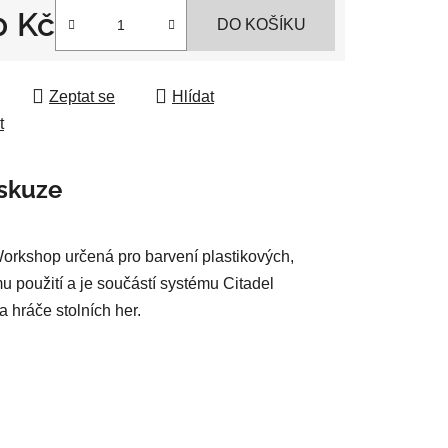
0 Kč
DO KOŠÍKU
 cena:
ek.
Zeptat se
Hlídat
t
skuze
Workshop určená pro barvení plastikových,
u použití a je součástí systému Citadel
a hráče stolních her.