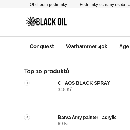
Přejít
Obchodní podmínky
Podmínky ochrany osobníc
na
obsah
Conquest
Warhammer 40k
Age
P
Top 10 produktů
o
s
CHAOS BLACK SPRAY
t
348 Kč
r
a
n
n
Barva Amy painter - acrylic
69 Kč
í