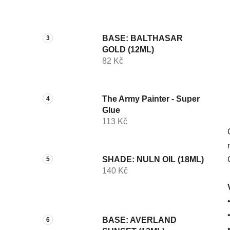
p
a
n
BASE: BALTHASAR
e
GOLD (12ML)
l
82 Kč
The Army Painter - Super
Glue
113 Kč
SHADE: NULN OIL (18ML)
140 Kč
BASE: AVERLAND