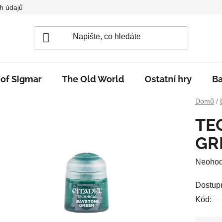
h údajů
 of Sigmar
The Old World
Ostatní hry
Ba
Domů
/
TE
GR
Průměr
Neoho
hodnoc
Dostup
produkt
Kód:
je
0,0