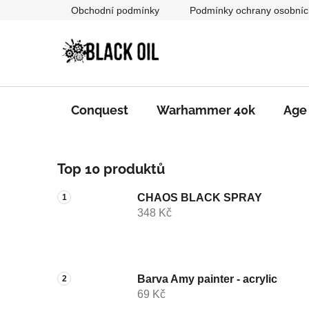
Přejít
Obchodní podmínky
Podmínky ochrany osobníc
na
obsah
Conquest
Warhammer 40k
Age
P
Top 10 produktů
o
s
CHAOS BLACK SPRAY
t
348 Kč
r
a
n
n
Barva Amy painter - acrylic
69 Kč
í