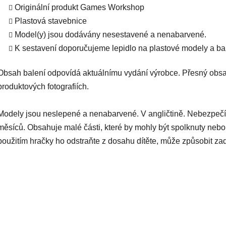
Originální produkt Games Workshop
Plastová stavebnice
Model(y) jsou dodávány nesestavené a nenabarvené.
K sestavení doporučujeme lepidlo na plastové modely a bar
Obsah balení odpovídá aktuálnímu vydání výrobce. Přesný obsa
produktových fotografiích.
Modely jsou neslepené a nenabarvené. V angličtině. Nebezpečí
měsíců. Obsahuje malé části, které by mohly být spolknuty nebo
použitím hračky ho odstraňte z dosahu dítěte, může způsobit za