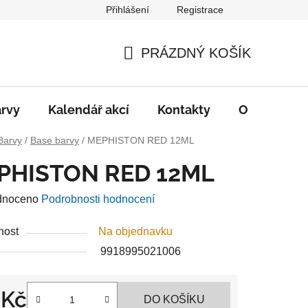
Přihlášení
Registrace
PRÁZDNÝ KOŠÍK
NÁKUPNÍ
KOŠÍK
rvy
Kalendář akcí
Kontakty
O nás
D
Barvy
/
Base barvy
/
MEPHISTON RED 12ML
PHISTON RED 12ML
né
dnoceno
Podrobnosti hodnocení
ení
nost
Na objednavku
u
9918995021006
 Kč
DO KOŠÍKU