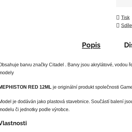
5
Měrná
hvězdič
Tisk
Sdíle
Popis
Di
Obsahuje barvu značky Citadel . Barvy jsou akrylátové, vodou ře
modely
MEPHISTON RED 12ML
je originální produkt společnosti Ga
Model je dodáván jako plastová stavebnice. Součástí balení jso
modelu či jednotky podle výrobce.
Vlastnosti