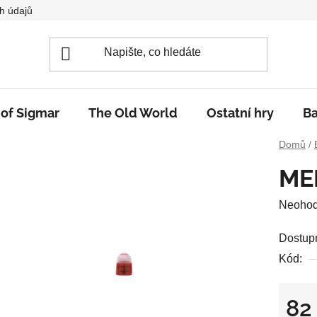
h údajů
 of Sigmar
The Old World
Ostatní hry
Ba
Domů
/
ME
Průměr
Neoho
hodnoc
Dostup
produkt
Kód:
je
0,0
z
82