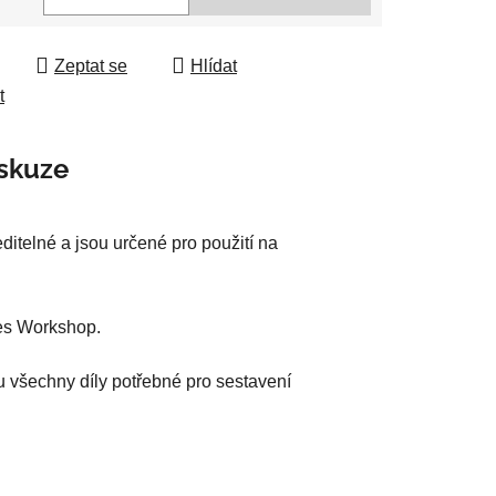
 cena:
ek.
Zeptat se
Hlídat
t
skuze
ditelné a jsou určené pro použití na
mes Workshop.
u všechny díly potřebné pro sestavení