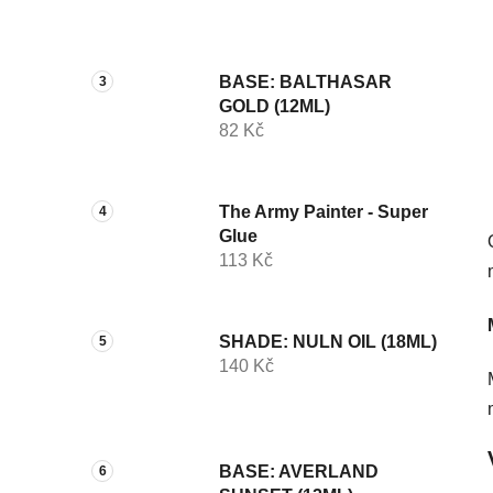
p
a
n
BASE: BALTHASAR
e
GOLD (12ML)
l
82 Kč
The Army Painter - Super
Glue
113 Kč
SHADE: NULN OIL (18ML)
140 Kč
BASE: AVERLAND