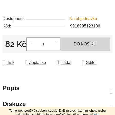
Dostupnost
Na objednavku
Kód:
9918995123106
82 Kč
DO KOŠÍKU
Měrná cena:
Tisk
Zeptat se
Hlídat
Sdílet
Popis
Diskuze
Tento web používá soubory cookie. Dalším procházením tohoto webu
vyjadřujete souhlas s jejich používáním.. Více informací
zde
.