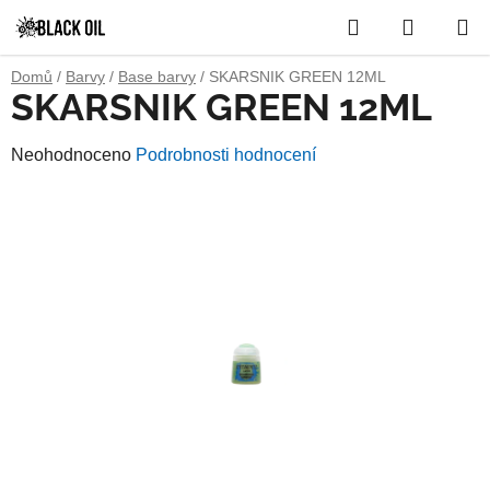
Přejít
Hledat
NÁKUP
na
obsah
KOŠÍK
Domů
/
Barvy
/
Base barvy
/
SKARSNIK GREEN 12ML
SKARSNIK GREEN 12ML
Průměrné
Neohodnoceno
Podrobnosti hodnocení
hodnocení
produktu
je
0,0
z
5
hvězdiček.