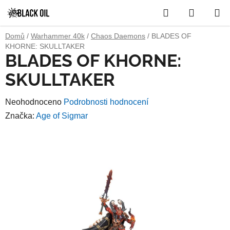
Přejít
Hledat
NÁKUP
na
obsah
KOŠÍK
Domů
/
Warhammer 40k
/
Chaos Daemons
/
BLADES OF
KHORNE: SKULLTAKER
BLADES OF KHORNE:
SKULLTAKER
Průměrné
Neohodnoceno
Podrobnosti hodnocení
hodnocení
Značka:
Age of Sigmar
produktu
je
0,0
z
5
hvězdiček.