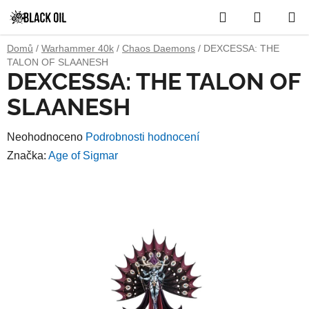
Přejít
Hledat
NÁKUP
na
obsah
KOŠÍK
Domů
/
Warhammer 40k
/
Chaos Daemons
/
DEXCESSA: THE
TALON OF SLAANESH
DEXCESSA: THE TALON OF
SLAANESH
Průměrné
Neohodnoceno
Podrobnosti hodnocení
hodnocení
Značka:
Age of Sigmar
produktu
je
0,0
z
5
hvězdiček.