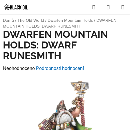
Přejít
Hledat
NÁKUP
na
obsah
KOŠÍK
Domů
/
The Old World
/
Dwarfen Mountain Holds
/
DWARFEN
MOUNTAIN HOLDS: DWARF RUNESMITH
DWARFEN MOUNTAIN
HOLDS: DWARF
RUNESMITH
Průměrné
Neohodnoceno
Podrobnosti hodnocení
hodnocení
produktu
je
0,0
z
5
hvězdiček.