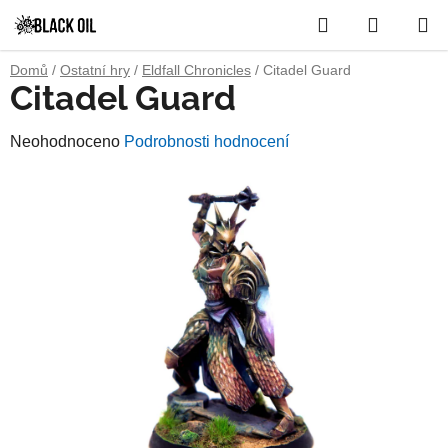
Přejít
Hledat
NÁKUP
na
obsah
KOŠÍK
Domů
/
Ostatní hry
/
Eldfall Chronicles
/
Citadel Guard
Citadel Guard
Průměrné
Neohodnoceno
Podrobnosti hodnocení
hodnocení
produktu
je
0,0
z
5
hvězdiček.