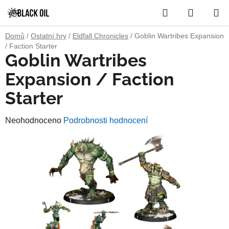
Přejít
Hledat
NÁKUP
na
obsah
KOŠÍK
Domů
/
Ostatní hry
/
Eldfall Chronicles
/
Goblin Wartribes Expansion
/ Faction Starter
Goblin Wartribes
Expansion / Faction
Starter
Průměrné
Neohodnoceno
Podrobnosti hodnocení
hodnocení
produktu
je
0,0
z
5
hvězdiček.