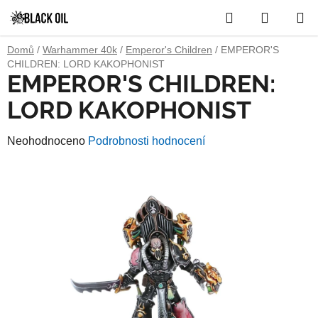
Přejít
Hledat
NÁKUP
na
obsah
KOŠÍK
Domů
/
Warhammer 40k
/
Emperor's Children
/
EMPEROR'S
CHILDREN: LORD KAKOPHONIST
EMPEROR'S CHILDREN:
LORD KAKOPHONIST
Průměrné
Neohodnoceno
Podrobnosti hodnocení
hodnocení
produktu
je
0,0
z
5
hvězdiček.