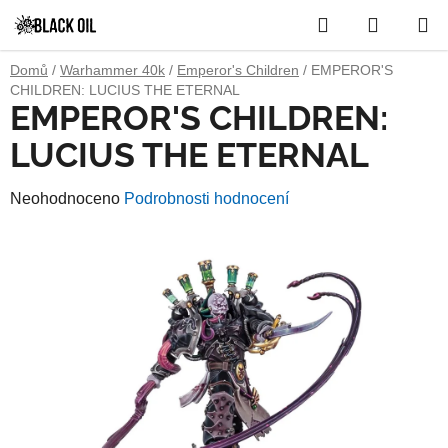
Přejít
Hledat
NÁKUP
na
obsah
KOŠÍK
Domů
/
Warhammer 40k
/
Emperor's Children
/
EMPEROR'S
CHILDREN: LUCIUS THE ETERNAL
EMPEROR'S CHILDREN:
LUCIUS THE ETERNAL
Průměrné
Neohodnoceno
Podrobnosti hodnocení
hodnocení
produktu
je
0,0
z
5
hvězdiček.