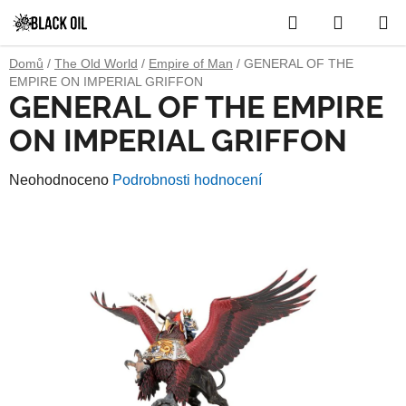
Přejít
Hledat
NÁKUP
na
obsah
KOŠÍK
Domů
/
The Old World
/
Empire of Man
/
GENERAL OF THE
EMPIRE ON IMPERIAL GRIFFON
GENERAL OF THE EMPIRE
ON IMPERIAL GRIFFON
Průměrné
Neohodnoceno
Podrobnosti hodnocení
hodnocení
produktu
je
0,0
z
5
hvězdiček.