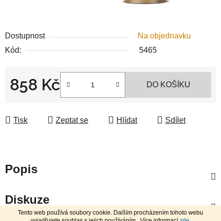
Dostupnost
Na objednavku
Kód:
5465
858 Kč
DO KOŠÍKU
Měrná cena:
Tisk
Zeptat se
Hlídat
Sdílet
Popis
Diskuze
Tento web používá soubory cookie. Dalším procházením tohoto webu
vyjadřujete souhlas s jejich používáním.. Více informací
zde
.