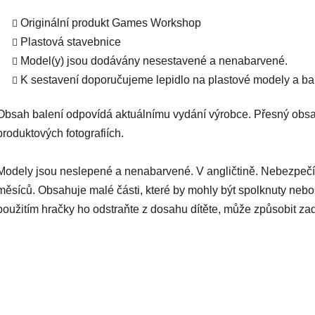
Originální produkt Games Workshop
Plastová stavebnice
Model(y) jsou dodávány nesestavené a nenabarvené.
K sestavení doporučujeme lepidlo na plastové modely a bar
Obsah balení odpovídá aktuálnímu vydání výrobce. Přesný obsa
produktových fotografiích.
Modely jsou neslepené a nenabarvené. V angličtině. Nebezpečí
měsíců. Obsahuje malé části, které by mohly být spolknuty nebo
použitím hračky ho odstraňte z dosahu dítěte, může způsobit za