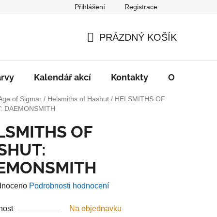
Přihlášení
Registrace
PRÁZDNÝ KOŠÍK
NÁKUPNÍ
KOŠÍK
rvy
Kalendář akcí
Kontakty
O nás
D
Age of Sigmar
/
Helsmiths of Hashut
/
HELSMITHS OF
: DAEMONSMITH
LSMITHS OF
SHUT:
EMONSMITH
né
dnoceno
Podrobnosti hodnocení
ení
nost
Na objednavku
u