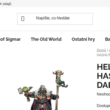
h údajů
 of Sigmar
The Old World
Ostatní hry
Ba
Domů
/
HASHUT
HE
HA
DA
Průměr
Neoho
hodnoc
Dostup
produkt