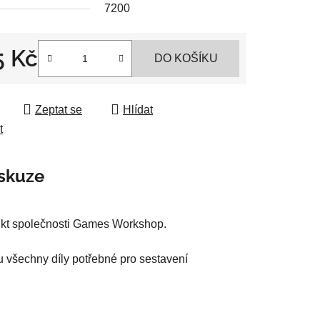
7200
5 Kč
DO KOŠÍKU
 cena:
ek.
Zeptat se
Hlídat
t
skuze
dukt společnosti Games Workshop.
u všechny díly potřebné pro sestavení