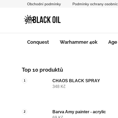
Přejít
Obchodní podmínky
Podmínky ochrany osobníc
na
obsah
Conquest
Warhammer 40k
Age
P
Top 10 produktů
o
s
CHAOS BLACK SPRAY
t
348 Kč
r
a
n
n
Barva Amy painter - acrylic
69 Kč