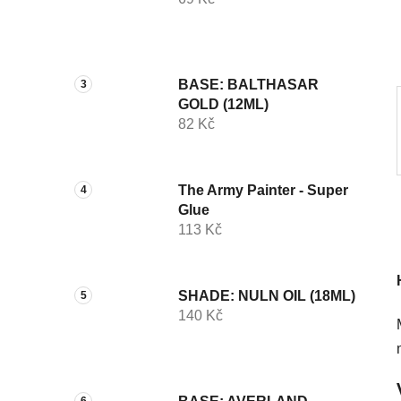
í
p
a
n
BASE: BALTHASAR
e
GOLD (12ML)
l
82 Kč
The Army Painter - Super
Glue
113 Kč
SHADE: NULN OIL (18ML)
140 Kč