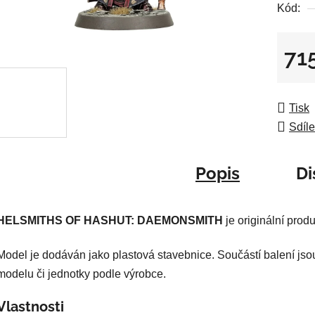
Kód:
je
0,0
z
71
5
Měrná
hvězdič
Tisk
Sdíle
Popis
Di
HELSMITHS OF HASHUT: DAEMONSMITH
je originální pro
Model je dodáván jako plastová stavebnice. Součástí balení jso
modelu či jednotky podle výrobce.
Vlastnosti