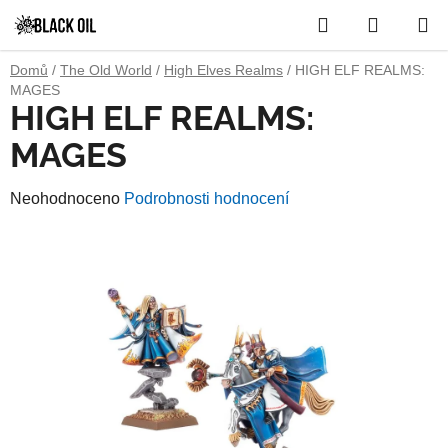
Přejít
Hledat
NÁKUP
na
obsah
KOŠÍK
Domů
/
The Old World
/
High Elves Realms
/
HIGH ELF REALMS:
MAGES
HIGH ELF REALMS:
MAGES
Průměrné
Neohodnoceno
Podrobnosti hodnocení
hodnocení
produktu
je
0,0
z
5
hvězdiček.