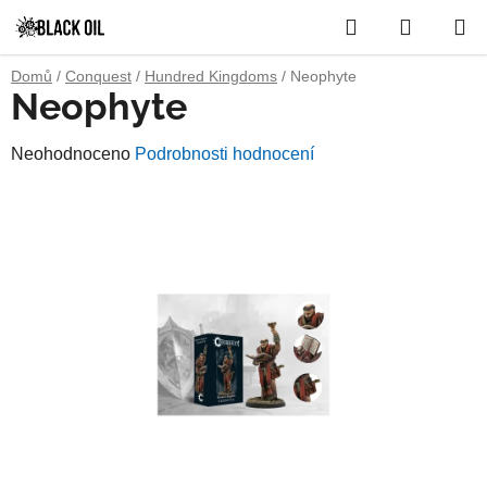
Přejít
Hledat
NÁKUP
na
obsah
KOŠÍK
Domů
/
Conquest
/
Hundred Kingdoms
/
Neophyte
Neophyte
Průměrné
Neohodnoceno
Podrobnosti hodnocení
hodnocení
produktu
je
0,0
z
5
hvězdiček.