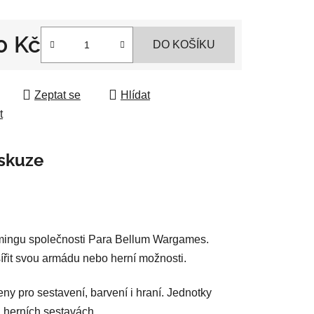
ek.
0 Kč
DO KOŠÍKU
 cena:
Zeptat se
Hlídat
t
skuze
amingu společnosti Para Bellum Wargames.
zšířit svou armádu nebo herní možnosti.
ny pro sestavení, barvení i hraní. Jednotky
h herních sestavách.