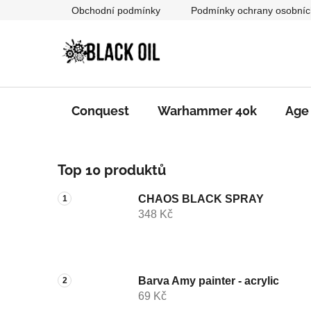
Přejít
Obchodní podmínky
Podmínky ochrany osobníc
na
obsah
Conquest
Warhammer 40k
Age
P
Top 10 produktů
o
s
CHAOS BLACK SPRAY
t
348 Kč
r
a
n
n
Barva Amy painter - acrylic
69 Kč
í