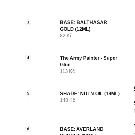
p
a
n
BASE: BALTHASAR
e
GOLD (12ML)
l
82 Kč
The Army Painter - Super
Glue
113 Kč
SHADE: NULN OIL (18ML)
140 Kč
BASE: AVERLAND