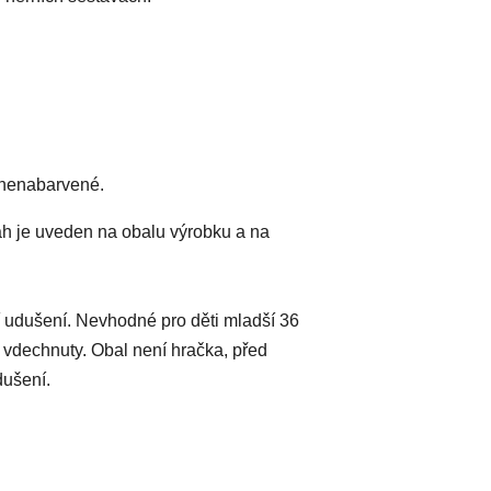
 nenabarvené.
h je uveden na obalu výrobku a na
 udušení. Nevhodné pro děti mladší 36
 vdechnuty. Obal není hračka, před
dušení.