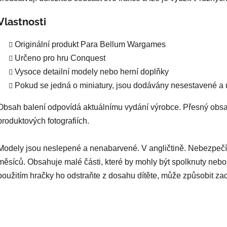
Vlastnosti
Originální produkt Para Bellum Wargames
Určeno pro hru Conquest
Vysoce detailní modely nebo herní doplňky
Pokud se jedná o miniatury, jsou dodávány nesestavené a
Obsah balení odpovídá aktuálnímu vydání výrobce. Přesný obsa
produktových fotografiích.
Modely jsou neslepené a nenabarvené. V angličtině. Nebezpečí
měsíců. Obsahuje malé části, které by mohly být spolknuty nebo
použitím hračky ho odstraňte z dosahu dítěte, může způsobit za