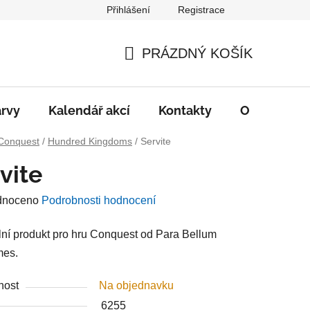
Přihlášení
Registrace
PRÁZDNÝ KOŠÍK
NÁKUPNÍ
KOŠÍK
rvy
Kalendář akcí
Kontakty
O nás
D
Conquest
/
Hundred Kingdoms
/
Servite
vite
né
dnoceno
Podrobnosti hodnocení
ení
lní produkt pro hru Conquest od Para Bellum
u
es.
nost
Na objednavku
6255