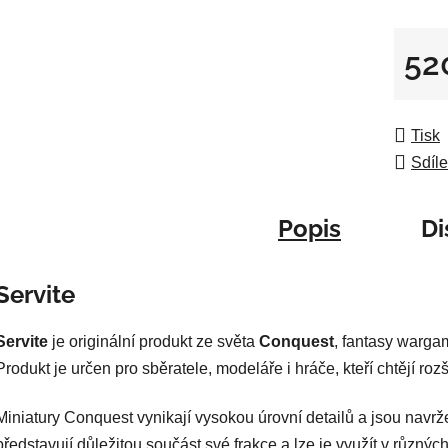
5
hvězdič
52
Měrná
Tisk
Sdíle
Popis
Di
Servite
Servite
je originální produkt ze světa
Conquest
, fantasy warg
Produkt je určen pro sběratele, modeláře i hráče, kteří chtějí ro
Miniatury Conquest vynikají vysokou úrovní detailů a jsou navrže
představují důležitou součást své frakce a lze je využít v různýc