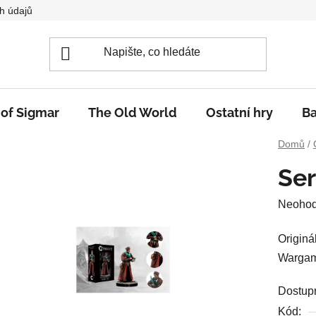
h údajů
 of Sigmar
The Old World
Ostatní hry
Ba
Domů
/
Ser
Průměr
Neoho
hodnoc
Originá
produkt
Wargam
je
0,0
Dostup
z
Kód: