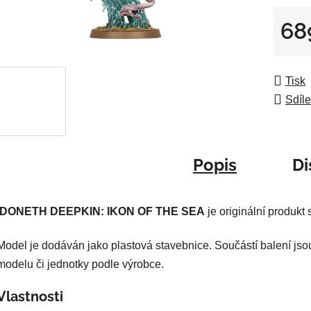
0,0
z
68
5
Měrná
hvězdič
Tisk
Sdíle
Popis
Di
IDONETH DEEPKIN: IKON OF THE SEA
je originální produk
Model je dodáván jako plastová stavebnice. Součástí balení jso
modelu či jednotky podle výrobce.
Vlastnosti