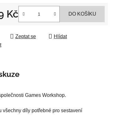
9 Kč
DO KOŠÍKU
 cena:
ek.
Zeptat se
Hlídat
t
skuze
t společnosti Games Workshop.
u všechny díly potřebné pro sestavení