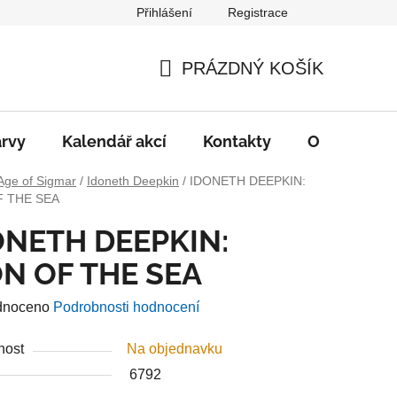
Přihlášení
Registrace
PRÁZDNÝ KOŠÍK
NÁKUPNÍ
KOŠÍK
rvy
Kalendář akcí
Kontakty
O nás
D
Age of Sigmar
/
Idoneth Deepkin
/
IDONETH DEEPKIN:
F THE SEA
ONETH DEEPKIN:
ON OF THE SEA
né
dnoceno
Podrobnosti hodnocení
ení
nost
Na objednavku
u
6792