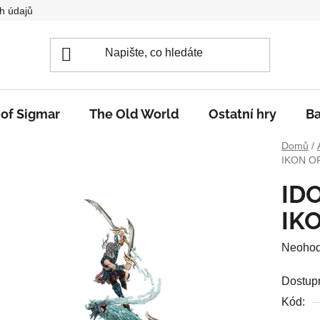
h údajů
 of Sigmar
The Old World
Ostatní hry
Ba
Domů
/
IKON O
ID
IK
Průměr
Neoho
hodnoc
Dostup
produkt
Kód:
je