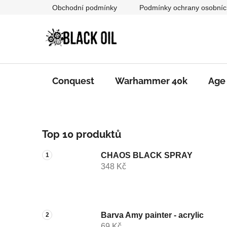
Přejít
Obchodní podmínky
Podmínky ochrany osobníc
na
obsah
Conquest
Warhammer 40k
Age
P
Top 10 produktů
o
s
CHAOS BLACK SPRAY
t
348 Kč
r
a
n
n
Barva Amy painter - acrylic
69 Kč