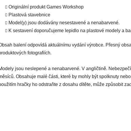
Originální produkt Games Workshop
Plastová stavebnice
Model(y) jsou dodávány nesestavené a nenabarvené.
K sestavení doporučujeme lepidlo na plastové modely a bar
Obsah balení odpovídá aktuálnímu vydání výrobce. Přesný obsa
produktových fotografiích.
Modely jsou neslepené a nenabarvené. V angličtině. Nebezpečí
měsíců. Obsahuje malé části, které by mohly být spolknuty nebo
použitím hračky ho odstraňte z dosahu dítěte, může způsobit za