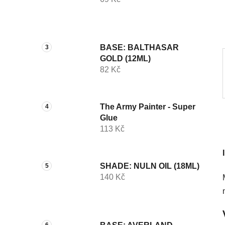
í
p
a
n
BASE: BALTHASAR
e
GOLD (12ML)
l
82 Kč
The Army Painter - Super
Glue
113 Kč
SHADE: NULN OIL (18ML)
140 Kč