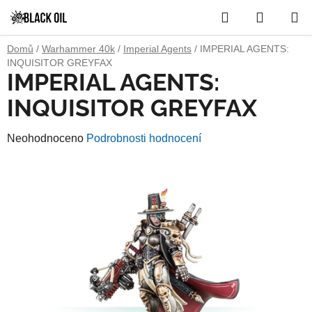
Přejít
Hledat
NÁKUP
na
obsah
KOŠÍK
Domů
/
Warhammer 40k
/
Imperial Agents
/
IMPERIAL AGENTS:
INQUISITOR GREYFAX
IMPERIAL AGENTS:
INQUISITOR GREYFAX
Průměrné
Neohodnoceno
Podrobnosti hodnocení
hodnocení
produktu
je
0,0
z
5
hvězdiček.