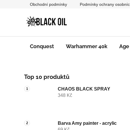
Přejít
Obchodní podmínky
Podmínky ochrany osobníc
na
obsah
Conquest
Warhammer 40k
Age
P
Top 10 produktů
o
s
CHAOS BLACK SPRAY
t
348 Kč
r
a
n
n
Barva Amy painter - acrylic
69 Kč