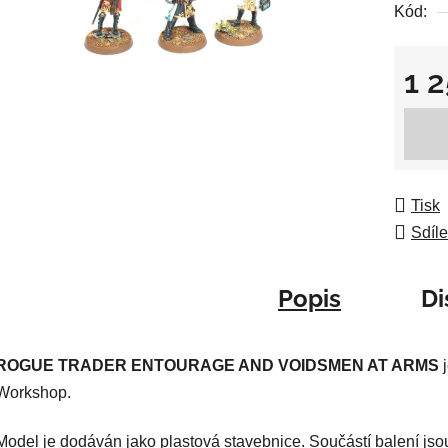
Kód:
je
0,0
z
1 
5
Měrná
hvězdič
Tisk
Sdíle
Popis
Di
ROGUE TRADER ENTOURAGE AND VOIDSMEN AT ARMS
j
Workshop.
Model je dodáván jako plastová stavebnice. Součástí balení jso