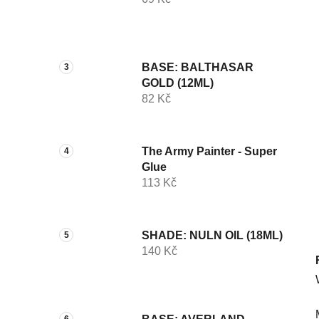
í
p
a
n
BASE: BALTHASAR
e
GOLD (12ML)
l
82 Kč
The Army Painter - Super
Glue
113 Kč
SHADE: NULN OIL (18ML)
140 Kč