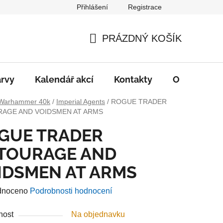
Přihlášení
Registrace
PRÁZDNÝ KOŠÍK
NÁKUPNÍ
KOŠÍK
rvy
Kalendář akcí
Kontakty
O nás
D
Warhammer 40k
/
Imperial Agents
/
ROGUE TRADER
AGE AND VOIDSMEN AT ARMS
GUE TRADER
TOURAGE AND
IDSMEN AT ARMS
né
dnoceno
Podrobnosti hodnocení
ení
nost
Na objednavku
u