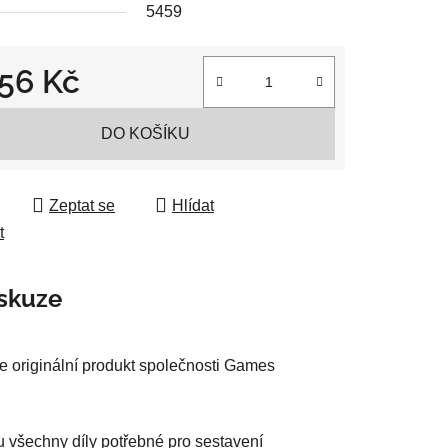
5459
256 Kč
 cena:
ek.
DO KOŠÍKU
Zeptat se
Hlídat
t
skuze
e originální produkt společnosti Games
u všechny díly potřebné pro sestavení