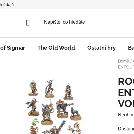
h údajů
 of Sigmar
The Old World
Ostatní hry
Ba
Domů
/
ENTOUR
RO
EN
VO
Průměr
Neoho
hodnoc
Dostup
produkt