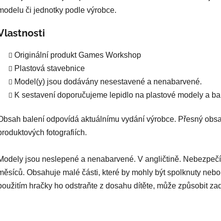
modelu či jednotky podle výrobce.
Vlastnosti
Originální produkt Games Workshop
Plastová stavebnice
Model(y) jsou dodávány nesestavené a nenabarvené.
K sestavení doporučujeme lepidlo na plastové modely a bar
Obsah balení odpovídá aktuálnímu vydání výrobce. Přesný obsa
produktových fotografiích.
Modely jsou neslepené a nenabarvené. V angličtině. Nebezpečí
měsíců. Obsahuje malé části, které by mohly být spolknuty nebo
použitím hračky ho odstraňte z dosahu dítěte, může způsobit za